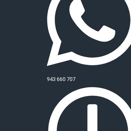
u
a
r
e
943 660 707