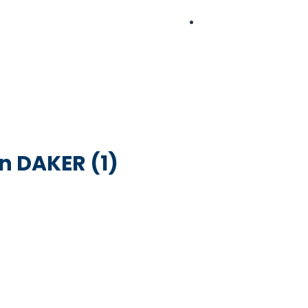
ventas@dakersac.
Geosintéticos
Tuberías
Línea de Productos
Ser
on DAKER (1)