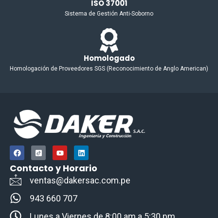
ISO 37001
Sistema de Gestión Anti-Soborno
Homologado
Homologación de Proveedores SGS (Reconocimiento de Anglo American)
F
I
Y
L
a
c
o
i
c
o
u
n
Contacto y Horario
e
n
t
k
b
-
u
e
ventas@dakersac.com.pe
o
t
b
d
o
i
e
i
943 660 707
k
k
n
t
o
Lunes a Viernes de 8:00 am a 5:30 pm