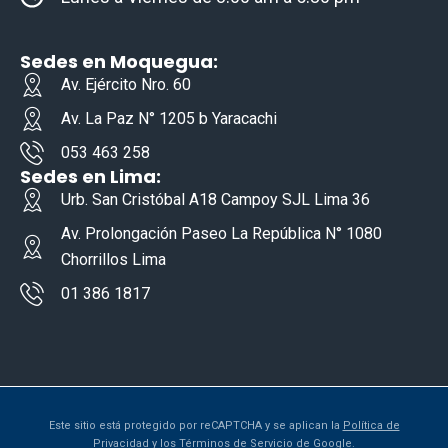
k
-
s
q
Sedes en Moquegua:
u
a
Av. Ejército Nro. 60
r
e
Av. La Paz N° 1205 b Yaracachi
053 463 258
Sedes en Lima:
Urb. San Cristóbal A18 Campoy SJL Lima 36
Av. Prolongación Paseo La República N° 1080
Chorrillos Lima
01 386 1817
Este sitio está protegido por reCAPTCHA y se aplican la
Política de
Privacidad
y los
Términos de Servicio
de Google.