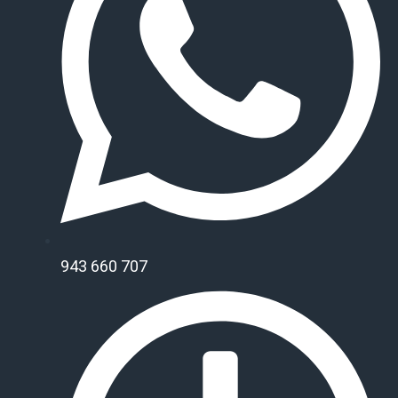
a
r
e
943 660 707