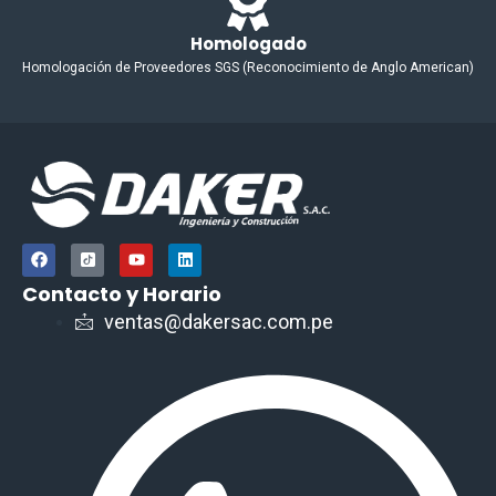
Homologado
Homologación de Proveedores SGS (Reconocimiento de Anglo American)
F
I
Y
L
a
c
o
i
c
o
u
n
Contacto y Horario
e
n
t
k
b
-
u
e
ventas@dakersac.com.pe
o
t
b
d
o
i
e
i
k
k
n
t
o
k
-
s
q
u